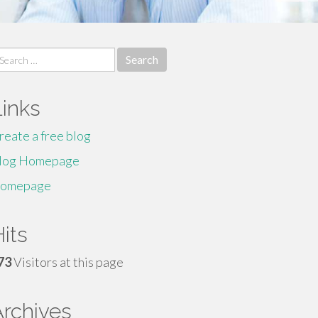
earch
r:
Links
reate a free blog
log Homepage
omepage
its
73
Visitors at this page
Archives