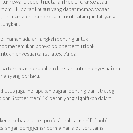
u fitur reward seperti putaran free of charge atau
i memiliki peran khusus yang dapat memperbesar
, terutama ketika mereka muncul dalam jumlah yang
ntungkan.
ermainan adalah langkah penting untuk
nda menemukan bahwa pola tertentu tidak
 untuk menyesuaikan strategi Anda.
buka terhadap perubahan dan siap untuk menyesuaikan
inan yang berlaku.
khusus juga merupakan bagian penting dari strategi
 dan Scatter memiliki peran yang signifikan dalam
ikenal sebagai atlet profesional, ia memiliki hobi
 kalangan penggemar permainan slot, terutama