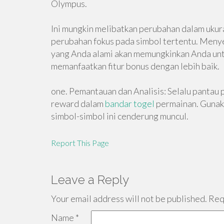
Olympus.
Ini mungkin melibatkan perubahan dalam ukur
perubahan fokus pada simbol tertentu. Menye
yang Anda alami akan memungkinkan Anda un
memanfaatkan fitur bonus dengan lebih baik.
one. Pemantauan dan Analisis: Selalu pantau p
reward dalam
bandar togel
permainan. Gunaka
simbol-simbol ini cenderung muncul.
Report This Page
Leave a Reply
Your email address will not be published.
Requ
Name
*