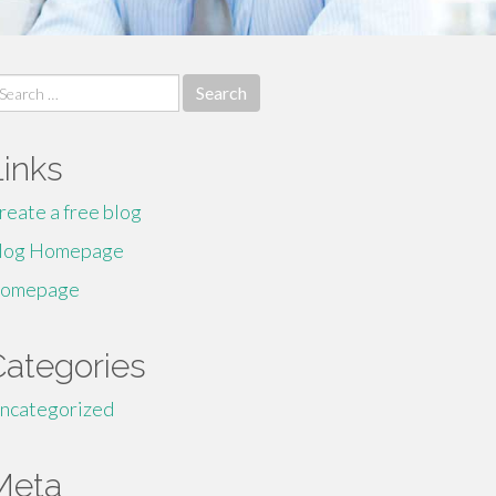
earch
r:
Links
reate a free blog
log Homepage
omepage
Categories
ncategorized
Meta