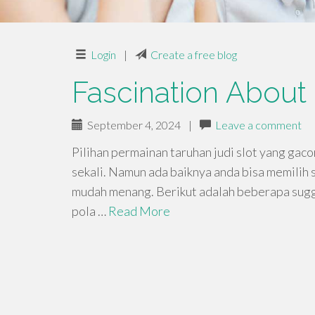
Login
|
Create a free blog
Fascination About
September 4, 2024
|
Leave a comment
Pilihan permainan taruhan judi slot yang gacor
sekali. Namun ada baiknya anda bisa memilih s
mudah menang. Berikut adalah beberapa sugg
pola …
Read More